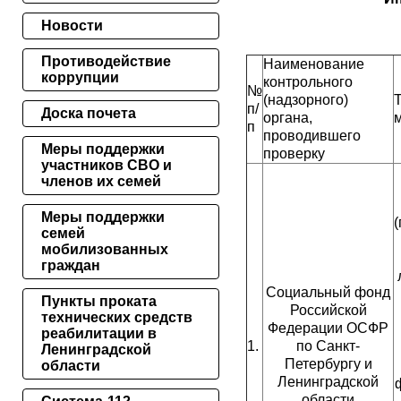
Новости
Противодействие
Наименование
коррупции
контрольного
№
(надзорного)
п/
Доска почета
органа,
п
проводившего
Меры поддержки
проверку
участников СВО и
членов их семей
Меры поддержки
семей
мобилизованных
граждан
Социальный фонд
Пункты проката
Российской
технических средств
Федерации ОСФР
реабилитации в
1.
по Санкт-
Ленинградской
Петербургу и
области
Ленинградской
области