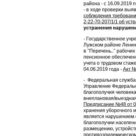
района - с 16.09.2019
- в ходе проверки вы
соблюдения требований
2-22-70-207/1/1 об ус
устранения нарушений
- Государственное уч
Лужском районе Ленин
в "Перечень.." рабочи
пенсионное обеспечен
учета о трудовом стаже
04.06.2019 года -
Акт №
- Федеральная служба 
Управление Федеральн
благополучия человека
внеплановая/выездная п
Предписание №48 от 09
хранения уборочного 
является нарушением с
благополучии населени
размещению, устройств
противоэпидемическом