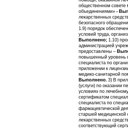
общественном совете 
объединениями»
- Вы
лекарственных средств
безопасного обращени
1.9) порядок обеспече
условий труда, органи
Выполнено;
1.10) пр
администрацией учрежд
предоставлены –
Вып
повышенный уровень с
специалиста по органи
приложении к лицензи
медико-санитарной пом
Выполнено.
3) В при
(услуги) по оказании
условиях по лечебном
сертификатом специал
специалиста по специа
фармацевтической дея
старшей медицинской с
лекарственных средст
соответствующий серт