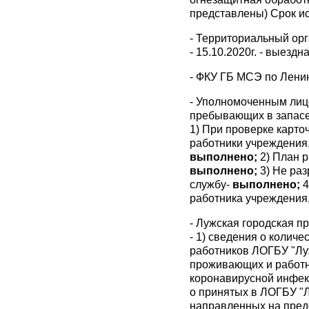
представлены) Срок ис
- Территориальный орг
- 15.10.2020г. - выездн
- ФКУ ГБ МСЭ по Ленин
- Уполномоченным лиц
пребывающих в запасе 
1) При проверке карто
работники учреждения,
выполнено;
2) План р
выполнено;
3) Не ра
службу-
выполнено;
4
работника учреждения,
- Лужская городская пр
- 1) сведения о колич
работников ЛОГБУ "Лу
проживающих и работн
коронавирусной инфек
о принятых в ЛОГБУ "
направленных на пред