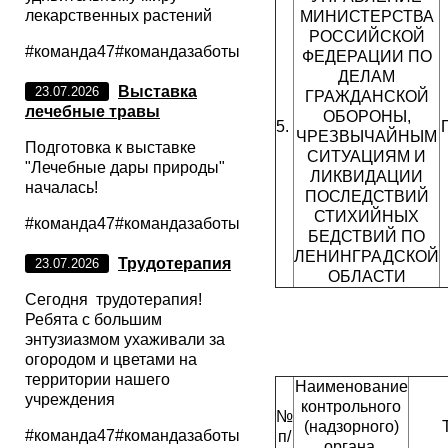
лекарственных растений
МИНИСТЕРСТВА
РОССИЙСКОЙ
#команда47#командазаботы
ФЕДЕРАЦИИ ПО
ДЕЛАМ
Выставка
23.07.2026
ГРАЖДАНСКОЙ
лечебные травы
ОБОРОНЫ,
5.
ЧРЕЗВЫЧАЙНЫМ
Подготовка к выставке
СИТУАЦИЯМ И
"Лечебные дары природы"
ЛИКВИДАЦИИ
началась!
ПОСЛЕДСТВИЙ
СТИХИЙНЫХ
#команда47#командазаботы
БЕДСТВИЙ ПО
ЛЕНИНГРАДСКОЙ
Трудотерапия
23.07.2026
ОБЛАСТИ
Сегодня трудотерапия!
Ребята с большим
энтузиазмом ухаживали за
огородом и цветами на
территории нашего
Наименование
учреждения
контрольного
№
(надзорного)
#команда47#командазаботы
п/
органа,