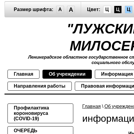
A
Размер шрифта:
A
Цвет:
Ц
Ц
Ц
"ЛУЖСКИ
МИЛОСЕ
Ленинградское областное государственное 
социального обсл
Главная
Об учреждении
Информация
Направления работы
Правовая информац
Главная
\
Об учрежден
Профилактика
короновируса
информаци
(COVID-19)
ОЧЕРЕДЬ
Ин