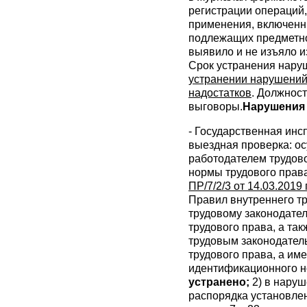
регистрации операций
применения, включенн
подлежащих предметно
выявило и не изъяло и
Срок устранения наруш
устранении нарушений
надостатков
. Должнос
выговоры.
Нарушения 
- Государственная инсп
выездная проверка: о
работодателем трудов
нормы трудового прав
ПР/7/2/3 от 14.03.2019 г
Правил внутреннего т
трудовому законодате
трудового права, а т
трудовым законодате
трудового права, а им
идентификационного но
устранено;
2)
в наруш
распорядка установле