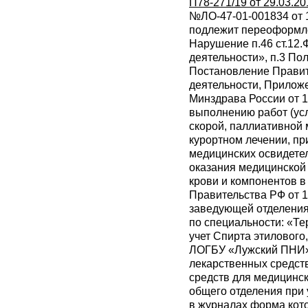
П78-271/19 от 29.03.20
№ЛО-47-01-001834 от 1
подлежит переоформлени
Нарушение п.46 ст.12.
деятельности», п.3 По
Постановление Правит
деятельности, Прилож
Минздрава России от 
выполнению работ (усл
скорой, паллиативной
курортном лечении, пр
медицинских освидете
оказания медицинской 
крови и компонентов в
Правительства РФ от 
заведующей отделения 
по специальности: «Т
учет Спирта этилового
ЛОГБУ «Лужский ПНИ» 
лекарственных средст
средств для медицинс
общего отделения при у
в журналах форма кот