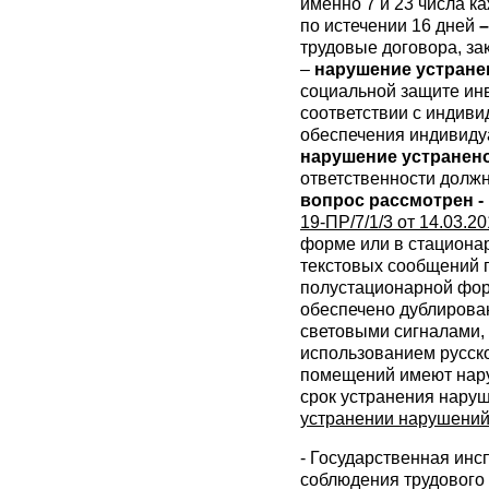
именно 7 и 23 числа к
по истечении 16 дней
–
трудовые договора, за
–
нарушение устране
социальной защите ин
соответствии с индиви
обеспечения индивиду
нарушение устранен
ответственности должн
вопрос рассмотрен 
19-ПР/7/1/3 от 14.03.201
форме или в стациона
текстовых сообщений 
полустационарной фор
обеспечено дублирова
световыми сигналами,
использованием русско
помещений имеют нару
срок устранения наруш
устранении нарушений
- Государственная инсп
соблюдения трудового