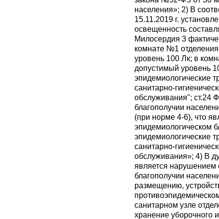
населения»; 2) В соот
15.11.2019 г. установ
освещенность составля
Милосердия 3 фактичес
комнате №1 отделения
уровень 100 Лк; в ком
допустимый уровень 10
эпидемиологические т
санитарно-гигиеничес
обслуживания"; ст.24 
благополучии населени
(при норме 4-6), что я
эпидемиологическом бл
эпидемиологические т
санитарно-гигиеничес
обслуживания»; 4) В 
является нарушением с
благополучии населени
размещению, устройств
противоэпидемическом
санитарном узле отде
хранение уборочного 