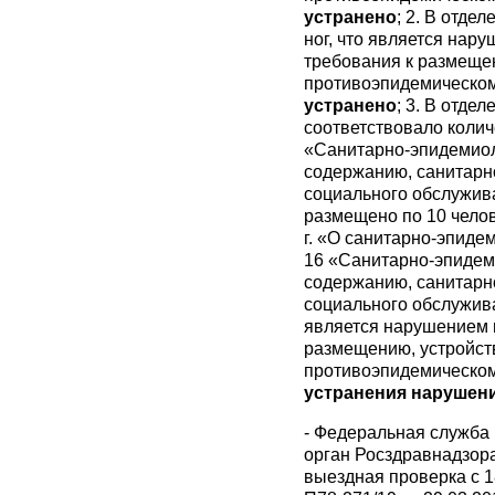
устранено
; 2. В отде
ног, что является нар
требования к размещен
противоэпидемическом
устранено
; 3. В отде
соответствовало колич
«Санитарно-эпидемиол
содержанию, санитарн
социального обслужив
размещено по 10 челов
г. «О санитарно-эпиде
16 «Санитарно-эпидем
содержанию, санитарн
социального обслужива
является нарушением п
размещению, устройств
противоэпидемическом
устранения нарушений
- Федеральная служба
орган Росздравнадзора
выездная проверка с 18.