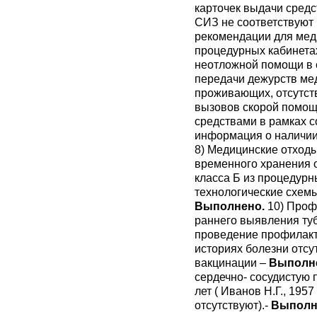
карточек выдачи сред
СИЗ не соответствуют
рекомендации для мед
процедурных кабинетах
неотложной помощи в 
передачи дежурств мед
проживающих, отсутст
вызовов скорой помощ
средствами в рамках 
информация о наличии 
8) Медицинские отход
временного хранения о
класса Б из процедурн
технологические схемы
Выполнено.
10) Проф
раннего выявления туб
проведение профилакти
историях болезни отсу
вакцинации –
Выполн
сердечно- сосудистую 
лет ( Иванов Н.Г., 195
отсутствуют).-
Выполн