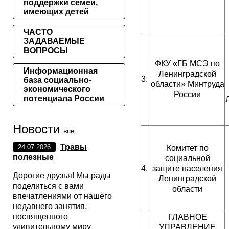
поддержки семей,
имеющих детей
ЧАСТО
ЗАДАВАЕМЫЕ
ВОПРОСЫ
ФКУ «ГБ МСЭ по
Информационная
Ленинградской
3.
база социально-
области» Минтруда
экономического
России
потенциала России
Новости
все
Травы
24.07.2026
Комитет по
полезные
социальной
4.
защите населения
Дорогие друзья! Мы рады
Ленинградской
поделиться с вами
области
впечатлениями от нашего
недавнего занятия,
посвященного
ГЛАВНОЕ
удивительному миру
УПРАВЛЕНИЕ