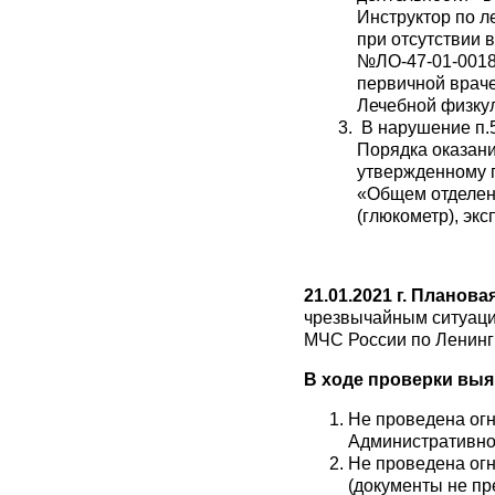
Инструктор по л
при отсутствии 
№ЛО-47-01-00183
первичной врач
Лечебной физкуль
В нарушение п.5
Порядка оказан
утвержденному 
«Общем отделен
(глюкометр), эк
21.01.2021 г.
Планова
чрезвычайным ситуаци
МЧС России по Ленинг
В ходе проверки вы
Не проведена ог
Административно
Не проведена огн
(документы не п