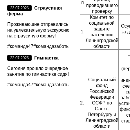
п
проводившего
Страусиная
23.07.2026
проверку
ферма
Комитет по
социальной
Проживающие отправились
Осу
защите
на увлекательную экскурсию
1.
за 
населения
на страусиную ферму!
Ленинградской
#команда47#командазаботы
области
П
Гимнастка
22.07.2026
Сегодня прошло очередное
(пе
занятие по гимнастике сидя!
Социальный
инд
#команда47#командазаботы
фонд
сче
Российской
с
Федерации
раб
2.
ОСФР по
уста
Санкт-
фикс
Петербургу и
с
Ленинградской
ста
области