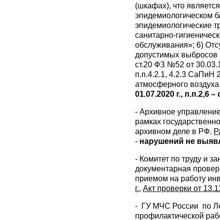
(шкафах), что является
эпидемиологическом бл
эпидемиологические т
санитарно-гигиеничес
обслуживания»; 6) Отс
допустимых выбросов 
ст.20 ФЗ №52 от 30.03
п.п.4.2.1, 4.2.3 СаПиН
атмосферного воздуха
01.07.2020 г., п.п.2,6
- Архивное управление
рамках государственн
архивном деле в РФ.
Р
-
нарушений не выяв
- Комитет по труду и з
документарная проверк
приемом на работу инв
г.
,
Акт проверки от 13.11
- ГУ МЧС России по Л
профилактической раб