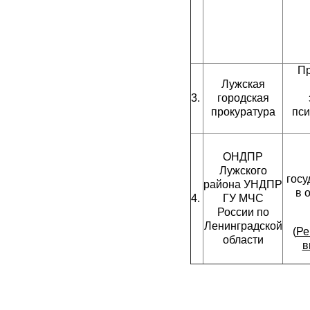
Пр
Лужская
3.
городская
прокуратура
пси
ОНДПР
Лужского
госу
района УНДПР
в 
4.
ГУ МЧС
России по
Ленинградской
(
Ре
области
в