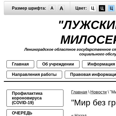
A
Размер шрифта:
A
Цвет:
Ц
Ц
Ц
"ЛУЖСКИ
МИЛОСЕ
Ленинградское областное государственное 
социального обсл
Главная
Об учреждении
Информация
Направления работы
Правовая информац
Главная
\
Новости
\ "М
Профилактика
короновируса
"Мир без г
(COVID-19)
ОЧЕРЕДЬ
« Назад