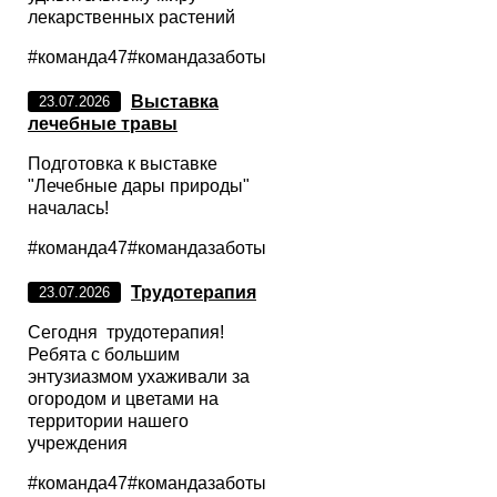
лекарственных растений
#команда47#командазаботы
Выставка
23.07.2026
лечебные травы
Подготовка к выставке
"Лечебные дары природы"
началась!
#команда47#командазаботы
Трудотерапия
23.07.2026
Сегодня трудотерапия!
Ребята с большим
энтузиазмом ухаживали за
огородом и цветами на
территории нашего
учреждения
#команда47#командазаботы